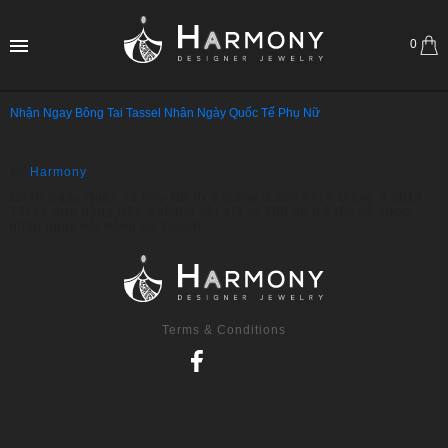
0
Nhận Ngay Bông Tai Tassel Nhân Ngày Quốc Tế Phụ Nữ
March 6, 2019
By
Harmony
Nhân Ngày Quốc Tế Phụ Nữ từ 6 tháng 3 đến hết 8 tháng 3 2019.
Tất cả đơn hàng trên website với giá trị 100 đô trở lên sẽ được
nhận ngay đôi bông tai Tassel
Terms & Conditions