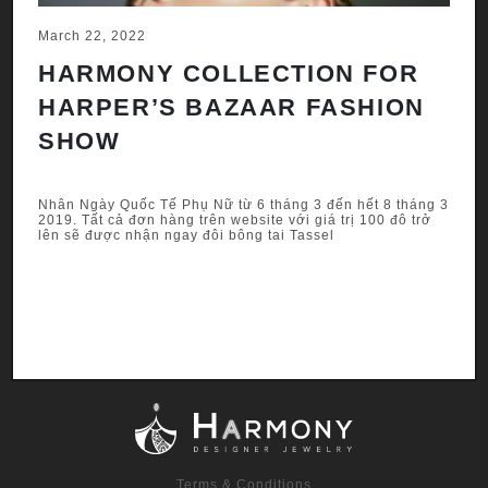
March 22, 2022
Ju
HARMONY COLLECTION FOR
A
HARPER’S BAZAAR FASHION
N
SHOW
H
A
g 3
Nhân Ngày Quốc Tế Phụ Nữ từ 6 tháng 3 đến hết 8 tháng 3
ở
2019. Tất cả đơn hàng trên website với giá trị 100 đô trở
lên sẽ được nhận ngay đôi bông tai Tassel
Nh
201
lê
Terms & Conditions