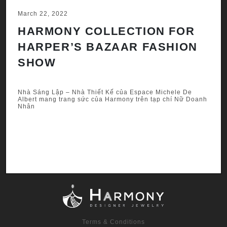
March 22, 2022
Ju
HARMONY COLLECTION FOR
A
HARPER’S BAZAAR FASHION
N
SHOW
H
A
Nhà Sáng Lập – Nhà Thiết Kế của Espace Michele De
anh
Albert mang trang sức của Harmony trên tạp chí Nữ Doanh
Nhân
Nh
Al
Nh
Terms & Conditions