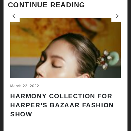
CONTINUE READING
Previous
Next
March 22, 2022
Ju
HARMONY COLLECTION FOR
A
HARPER’S BAZAAR FASHION
N
SHOW
H
A