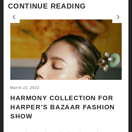
CONTINUE READING
Previous
Next
March 22, 2022
Ju
HARMONY COLLECTION FOR
A
HARPER’S BAZAAR FASHION
N
SHOW
H
A