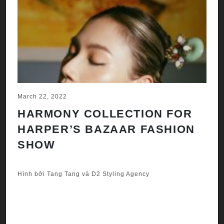
March 22, 2022
Ju
HARMONY COLLECTION FOR
A
HARPER’S BAZAAR FASHION
N
SHOW
H
A
Hình bởi Tang Tang và D2 Styling Agency
Hì